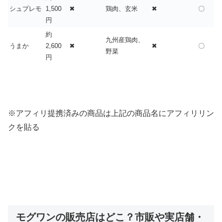
シュプレモ
1,500
✖
鶏肉、玄米
✖
〇
円
約
九州産鶏肉、
うまか
2,600
✖
✖
〇
野菜
円
※アフィリ提携済みの商品は上記の商品名にアフィリリン
クを貼る
モグワンの販売店はどこ？市販や実店舗・