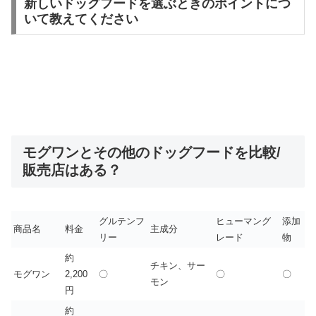
新しいドッグフードを選ぶときのポイントにつ
いて教えてください
モグワンとその他のドッグフードを比較/
販売店はある？
グルテンフ
ヒューマング
添加
商品名
料金
主成分
リー
レード
物
約
チキン、サー
モグワン
2,200
〇
〇
〇
モン
円
約