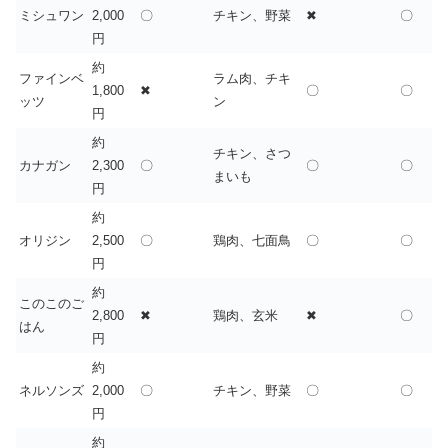
ミシュワン
2,000
〇
チキン、野菜
✖
〇
円
約
ファインベ
ラム肉、チキ
1,800
✖
〇
〇
ッツ
ン
円
約
チキン、さつ
カナガン
2,300
〇
〇
〇
まいも
円
約
オリジン
2,500
〇
鶏肉、七面鳥
〇
〇
円
約
このこのご
2,800
✖
鶏肉、玄米
✖
〇
はん
円
約
ネルソンズ
2,000
〇
チキン、野菜
〇
〇
円
約