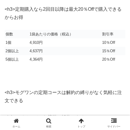
<h3>定期購入なら2回目以降は最大20％Offで購入できる
からお得
個数
1袋あたりの価格（税込）
割引率
1個
4,910円
10％Off
2個以上
4,637円
15％Off
5個以上
4,364円
20％Off
<h3>モグワンの定期コースは解約の縛りがなく気軽に注
文できる
<h4>マイページから簡単に解約できる
ホーム
検索
トップ
サイドバー