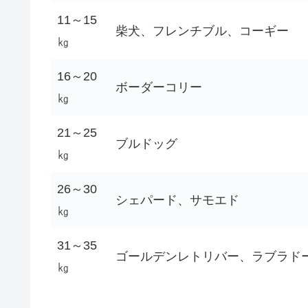
11～15
柴犬、フレンチブル、コーギー
㎏
16～20
ボーダーコリー
㎏
21～25
ブルドッグ
㎏
26～30
シェパード、サモエド
㎏
31～35
ゴールデンレトリバー、ラブラド
㎏