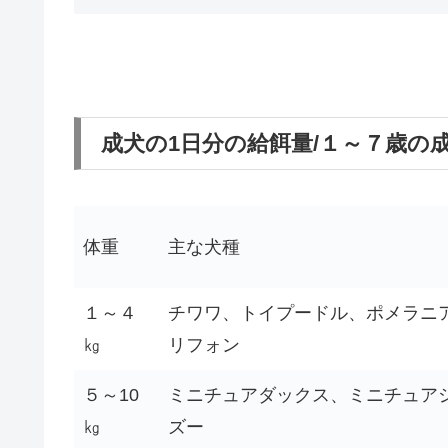
成犬の1日分の給餌量/１～７歳の
体重
主な犬種
１～４
チワワ、トイプードル、ポメラニ
㎏
リフォン
５～10
ミニチュアダックス、ミニチュア
㎏
ズー